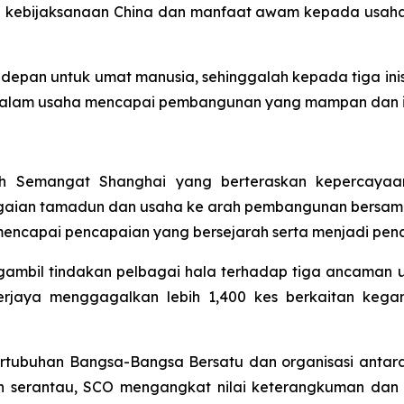
n kebijaksanaan China dan manfaat awam kepada usah
an untuk umat manusia, sehinggalah kepada tiga inisiat
 dalam usaha mencapai pembangunan yang mampan dan in
eh Semangat Shanghai yang berteraskan kepercaya
gaian tamadun dan usaha ke arah pembangunan bersama
ncapai pencapaian yang bersejarah serta menjadi pena
ambil tindakan pelbagai hala terhadap tiga ancaman u
berjaya menggagalkan lebih 1,400 kes berkaitan kega
ertubuhan Bangsa-Bangsa Bersatu dan organisasi antar
an serantau, SCO mengangkat nilai keterangkuman dan