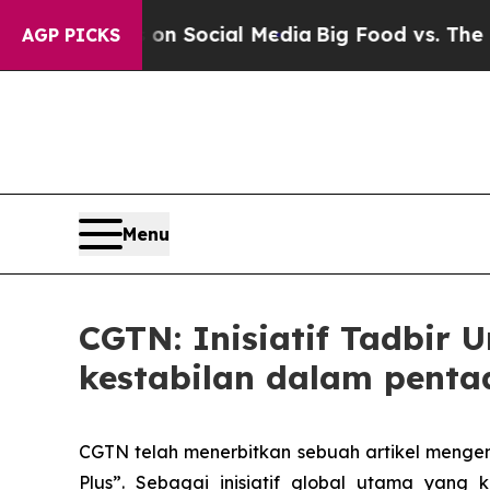
Messages on Social Media
Big Food vs. The People
AGP PICKS
Menu
CGTN: Inisiatif Tadbir
kestabilan dalam penta
CGTN telah menerbitkan sebuah artikel mengena
Plus”. Sebagai inisiatif global utama yang 