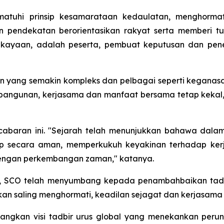
matuhi prinsip kesamarataan kedaulatan, menghorma
n pendekatan berorientasikan rakyat serta memberi 
ekayaan, adalah peserta, pembuat keputusan dan pen
 yang semakin kompleks dan pelbagai seperti keganasan,
bangunan, kerjasama dan manfaat bersama tetap kekal, 
baran ini. "Sejarah telah menunjukkan bahawa dalam 
p secara aman, memperkukuh keyakinan terhadap ker
g dengan perkembangan zaman," katanya.
h, SCO telah menyumbang kepada penambahbaikan tadb
n saling menghormati, keadilan sejagat dan kerjasama
uangkan visi tadbir urus global yang menekankan pe