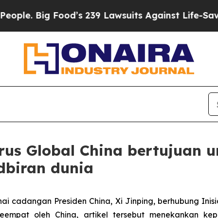
. Big Food’s 239 Lawsuits Against Life-Saving Pol
 Urus Global China bertujua
dbiran dunia
i cadangan Presiden China, Xi Jinping, berhubung Inis
keempat oleh China, artikel tersebut menekankan kepe