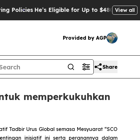
icies
He’s Eligible for Up to $480,000 After Bei
View all
Provided by AGP
Share
n untuk memperkukuhkan
iatif Tadbir Urus Global semasa Mesyuarat “SCO
ntingan inisiatif ini serta peranannya dalam