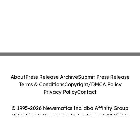
About
Press Release Archive
Submit Press Release
Terms & Conditions
Copyright/DMCA Policy
Privacy Policy
Contact
© 1995-2026 Newsmatics Inc. dba Affinity Group
Publishing & Honiara Industry Journal. All Rights
Reserved.
Cookie Settings / Your Privacy Choices