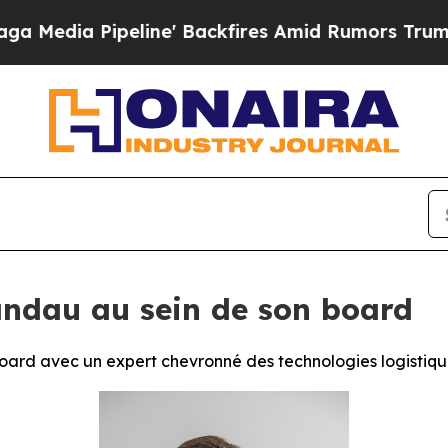
Pipeline' Backfires Amid Rumors Trump Will cut 
ndau au sein de son board
oard avec un expert chevronné des technologies logistiqu