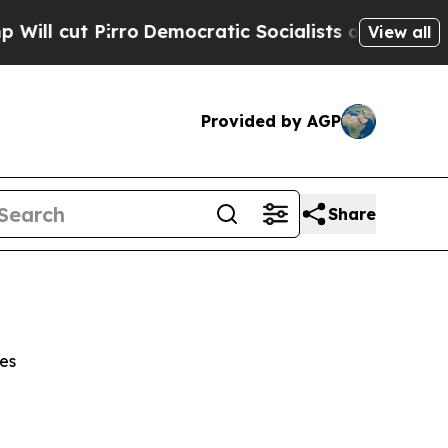
Pirro
Democratic Socialists of America Propose 
View all
Provided by AGP
Share
es