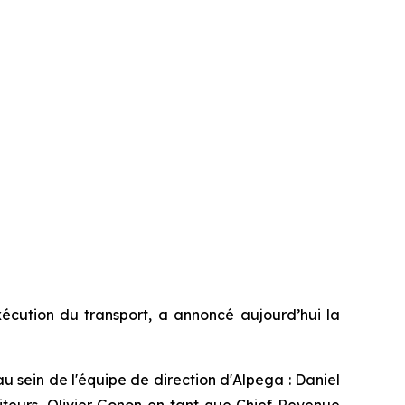
écution du transport, a annoncé aujourd’hui la
u sein de l'équipe de direction d'Alpega : Daniel
teurs, Olivier Gonon en tant que Chief Revenue