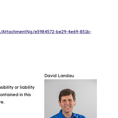
/AttachmentNg/e5984572-be29-4e69-851b-
David Landau
ility or liability
ontained in this
ve.